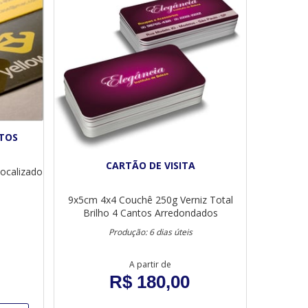
NTOS
CARTÃO DE VISITA
Localizado
s
9x5cm
4x4
Couchê 250g
Verniz Total
Brilho
4 Cantos Arredondados
Produção: 6 dias úteis
A partir de
R$ 180,00