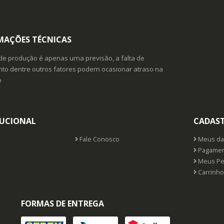
MAÇÕES TÉCNICAS
de produção é apenas uma previsão, a falta de
o dentre outros fatores podem ocasionar atraso na
o
TUCIONAL
CADAS
Fale Conosco
Meus da
Pagamen
Meus Pe
Carrinho
FORMAS DE ENTREGA