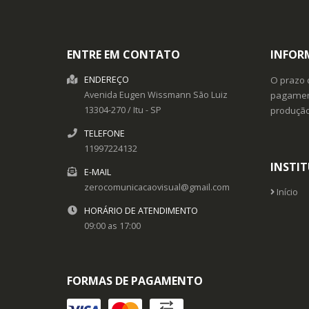
ENTRE EM CONTATO
INFOR
ENDEREÇO
O prazo 
Avenida Eugen Wissmann
São Luiz
pagament
13304-270
/
Itu
- SP
produçã
TELEFONE
11997224132
INSTI
E-MAIL
zerocomunicacaovisual@gmail.com
Início
HORÁRIO DE ATENDIMENTO
09:00 as 17:00
FORMAS DE PAGAMENTO